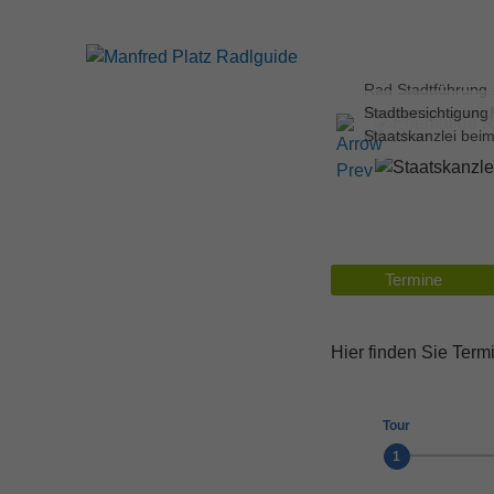
Rad Stadtführung 
Residenzpost am 
Stadtbesichtigung
München
Staatskanzlei bei
Termine
Hier finden Sie Term
Tour
1