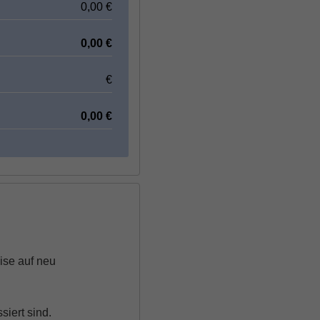
0,00
€
0,00
€
€
0,00
€
ise auf neu
iert sind.