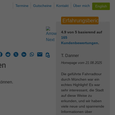
Termine
Gutscheine
Kontakt
Über mich
English
Erfahrungsberichte
4.9
von
5
basierend auf
165
Kundenbewertungen
.
T. Danner
Homepage vom
21.08.2025
en
Die geführte Fahrradtour
durch München war ein
können.
echtes Highlight! Es war
sehr interessant, die Stadt
auf diese Weise zu
erkunden, und wir haben
viele neue und spannende
Informationen über