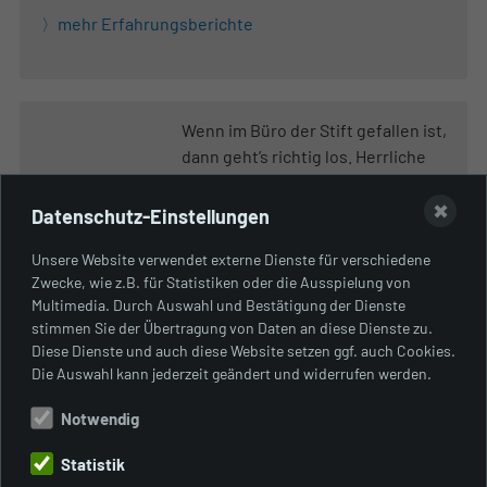
mehr Erfahrungsberichte
Wenn im Büro der Stift gefallen ist,
dann geht’s richtig los. Herrliche
Radtouren in und um München zu
einem kleinen Ausflug nach
✖
Datenschutz-Einstellungen
Feierabend. Legen Sie los zur
Unsere Website verwendet externe Dienste für verschiedene
Galopprennbahn, ins Mühltal oder
Zwecke, wie z.B. für Statistiken oder die Ausspielung von
nach Nymphenburg. Mit Tipps für
Multimedia. Durch Auswahl und Bestätigung der Dienste
einen entspannten Ausklang.
stimmen Sie der Übertragung von Daten an diese Dienste zu.
Diese Dienste und auch diese Website setzen ggf. auch Cookies.
Mehr über das Buch
Die Auswahl kann jederzeit geändert und widerrufen werden.
Notwendig
Statistik