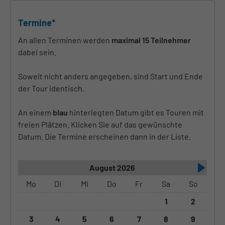
Termine*
An allen Terminen werden
maximal 15 Teilnehmer
dabei sein.
Soweit nicht anders angegeben, sind Start und Ende
der Tour identisch.
An einem
blau
hinterlegten Datum gibt es Touren mit
freien Plätzen. Klicken Sie auf das gewünschte
Datum. Die Termine erscheinen dann in der Liste.
August 2026
Mo
Di
Mi
Do
Fr
Sa
So
1
2
3
4
5
6
7
8
9