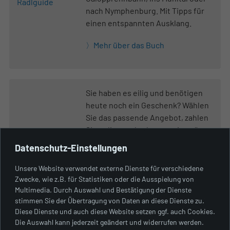
nach Nymphenburg. Mit Tipps für
einen entspannten Ausklang.
Mehr über das Buch
Sie haben es eilig und benötigen
heute noch ein Geschenk? Wählen
Sie das passende Angebot, zahlen
Sie online und schon wenig später
erhalten Sie den Gutschein als PDF
Datenschutz-Einstellungen
per E-Mail.
Unsere Website verwendet externe Dienste für verschiedene
Verschenken Sie eine Tour, die
Zwecke, wie z.B. für Statistiken oder die Ausspielung von
Erstellung einer Fahrradstrecke
Multimedia. Durch Auswahl und Bestätigung der Dienste
oder einen Wertgutschein!
stimmen Sie der Übertragung von Daten an diese Dienste zu.
Diese Dienste und auch diese Website setzen ggf. auch Cookies.
Zu den Gutscheinen
Die Auswahl kann jederzeit geändert und widerrufen werden.